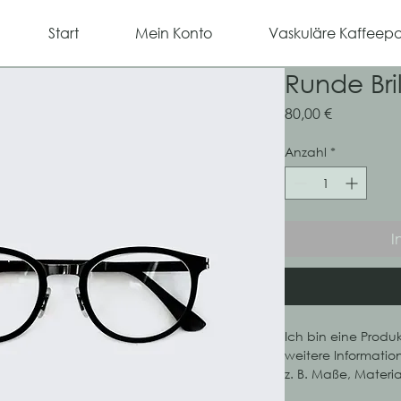
Start
Mein Konto
Vaskuläre Kaffeep
Runde Bril
Preis
80,00 €
Anzahl
*
I
Ich bin eine Produ
weitere Informatio
z. B. Maße, Materi