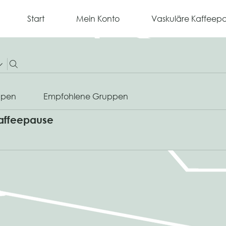
Start
Mein Konto
Vaskuläre Kaffeep
ppen
Empfohlene Gruppen
affeepause