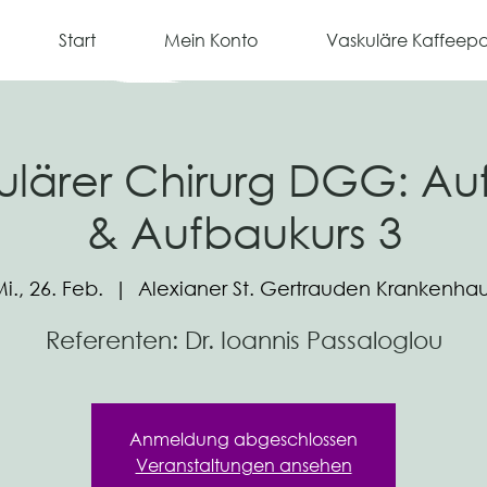
Start
Mein Konto
Vaskuläre Kaffeep
lärer Chirurg DGG: Au
& Aufbaukurs 3
i., 26. Feb.
  |  
Alexianer St. Gertrauden Krankenha
Referenten: Dr. Ioannis Passaloglou
Anmeldung abgeschlossen
Veranstaltungen ansehen