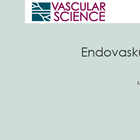
Endovasku
M