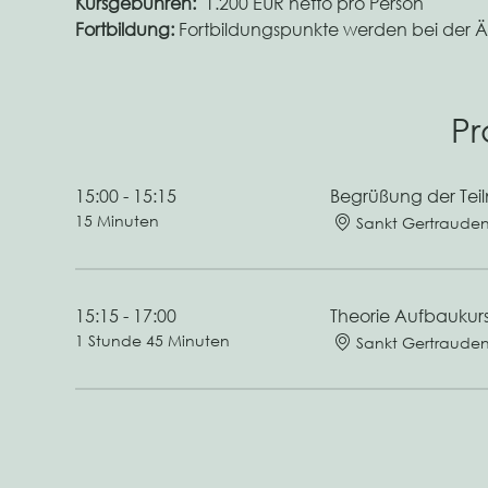
Kursgebühren:
  1.200 EUR netto pro Person
Fortbildung: 
Fortbildungspunkte werden bei der Ä
P
15:00 - 15:15
Begrüßung der Teil
15 Minuten
Sankt Gertraude
15:15 - 17:00
Theorie Aufbaukur
1 Stunde 45 Minuten
Sankt Gertraude