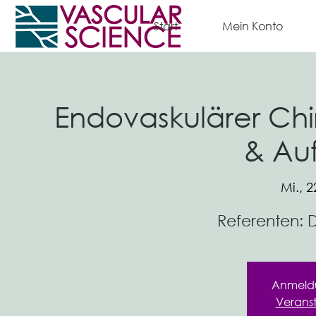
Start
Mein Konto
Endovaskulärer Ch
& Au
Mi., 2
Referenten: D
Anmeld
Verans