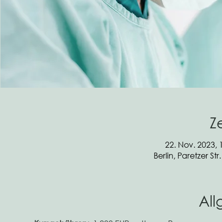
Z
22. Nov. 2023, 
Berlin, Paretzer St
Al