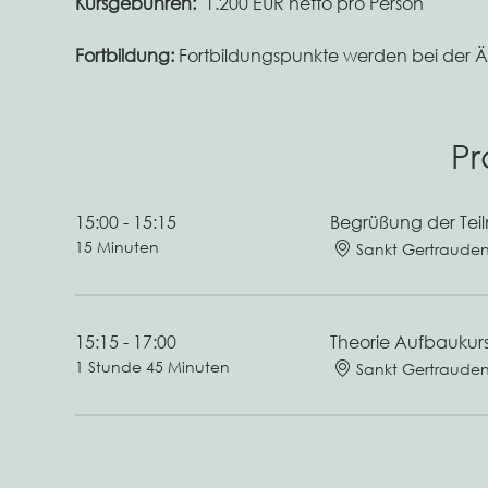
Kursgebühren:
  1.200 EUR netto pro Person
Fortbildung: 
Fortbildungspunkte werden bei der Ä
P
15:00 - 15:15
Begrüßung der Teil
15 Minuten
Sankt Gertraude
15:15 - 17:00
Theorie Aufbaukur
1 Stunde 45 Minuten
Sankt Gertraude