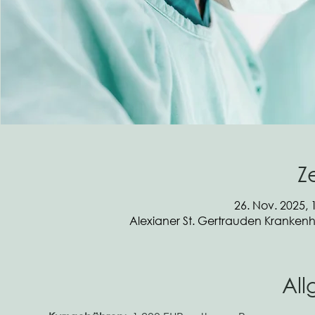
Z
26. Nov. 2025, 
Alexianer St. Gertrauden Krankenha
Al