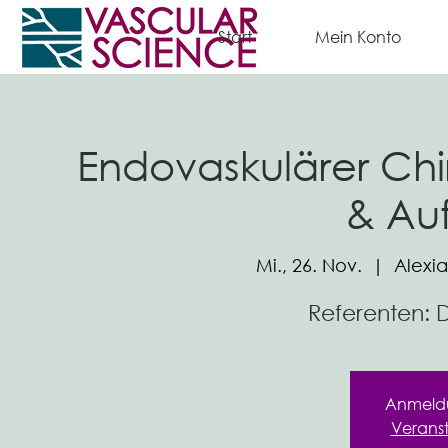
Start
Mein Konto
Endovaskulärer Ch
& Au
Mi., 26. Nov.
  |  
Alexi
Referenten: D
Anmeld
Verans