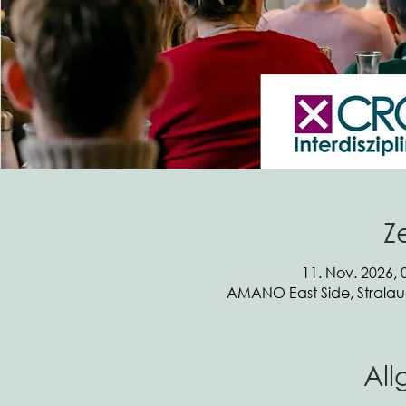
Z
11. Nov. 2026, 
AMANO East Side, Stralaue
Al